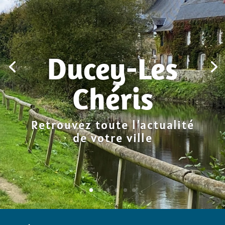
Ducey-Les
Chéris
Retrouvez toute l’actualité
de votre ville